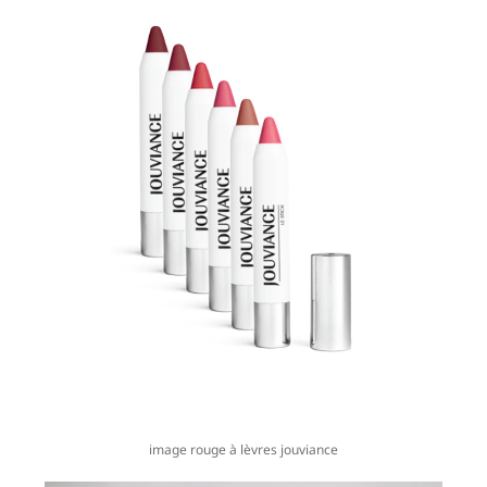
image rouge à lèvres jouviance