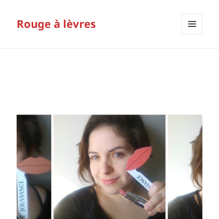
Rouge à lèvres
MENU
ET
WIDGETS