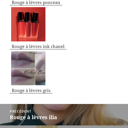
Rouge à lèvres ponceau
Rouge à lèvres ink chanel
Rouge à lèvres gris
Navigation
PRÉCÉDENT
de
Rouge à lèvres ilia
Article
l’article
précédent :