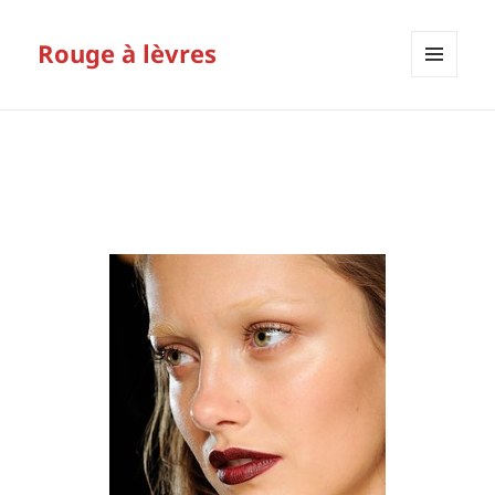
Rouge à lèvres
MENU
ET
WIDGETS